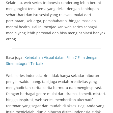
Selain itu, web series Indonesia cenderung lebih berani
mengangkat tema-tema yang dekat dengan kehidupan
sehari-hari dan isu sosial yang relevan, mulai dari
percintaan, keluarga, persahabatan, hingga masalah
mental health. Hal ini menjadikan web series sebagai
media yang lebih personal dan bisa menginspirasi banyak
orang.
Baca juga:
Keindahan Visual dalam Film 7 Film dengan
Sinematografi Terbaik
Web series Indonesia kini tidak hanya sekadar hiburan
pengisi waktu luang, tapi juga wadah kreativitas yang
menghadirkan cerita-cerita bermutu dan menginspirasi.
Dengan berbagai genre mulai dari drama, komedi, misteri,
hingga inspirasi, web series memberikan alternatif
tontonan yang segar dan mudah di akses. Bagi Anda yang
ingin menjelajahi dunia hiburan digital Indonesia, tidak