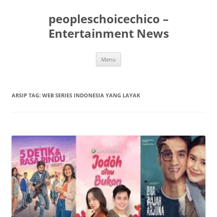
peopleschoicechico –
Entertainment News
Langsung
Menu
ke
isi
ARSIP TAG:
WEB SERIES INDONESIA YANG LAYAK