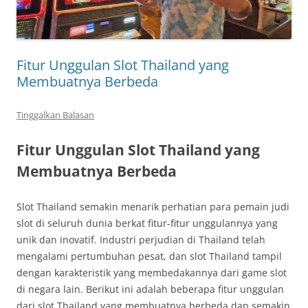
Fitur Unggulan Slot Thailand yang
Membuatnya Berbeda
Tinggalkan Balasan
Fitur Unggulan Slot Thailand yang
Membuatnya Berbeda
Slot Thailand semakin menarik perhatian para pemain judi
slot di seluruh dunia berkat fitur-fitur unggulannya yang
unik dan inovatif. Industri perjudian di Thailand telah
mengalami pertumbuhan pesat, dan slot Thailand tampil
dengan karakteristik yang membedakannya dari game slot
di negara lain. Berikut ini adalah beberapa fitur unggulan
dari slot Thailand yang membuatnya berbeda dan semakin