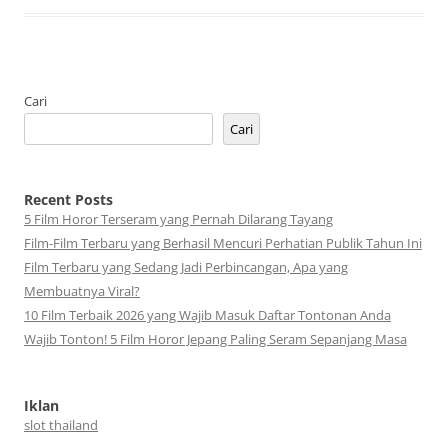
Cari
Cari
Recent Posts
5 Film Horor Terseram yang Pernah Dilarang Tayang
Film-Film Terbaru yang Berhasil Mencuri Perhatian Publik Tahun Ini
Film Terbaru yang Sedang Jadi Perbincangan, Apa yang
Membuatnya Viral?
10 Film Terbaik 2026 yang Wajib Masuk Daftar Tontonan Anda
Wajib Tonton! 5 Film Horor Jepang Paling Seram Sepanjang Masa
Iklan
slot thailand