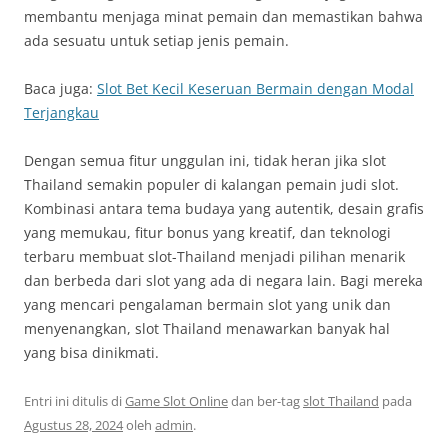
membantu menjaga minat pemain dan memastikan bahwa
ada sesuatu untuk setiap jenis pemain.
Baca juga:
Slot Bet Kecil Keseruan Bermain dengan Modal
Terjangkau
Dengan semua fitur unggulan ini, tidak heran jika slot
Thailand semakin populer di kalangan pemain judi slot.
Kombinasi antara tema budaya yang autentik, desain grafis
yang memukau, fitur bonus yang kreatif, dan teknologi
terbaru membuat slot-Thailand menjadi pilihan menarik
dan berbeda dari slot yang ada di negara lain. Bagi mereka
yang mencari pengalaman bermain slot yang unik dan
menyenangkan, slot Thailand menawarkan banyak hal
yang bisa dinikmati.
Entri ini ditulis di
Game Slot Online
dan ber-tag
slot Thailand
pada
Agustus 28, 2024
oleh
admin
.