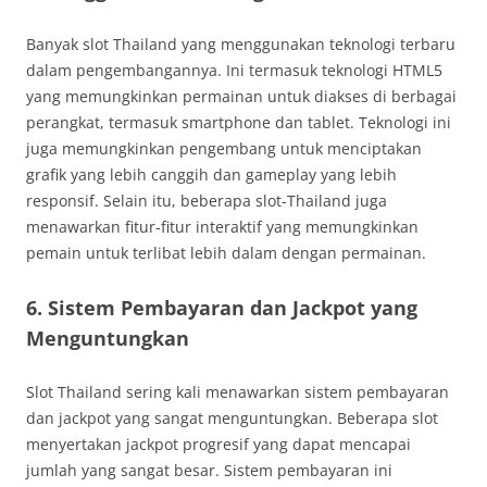
Banyak slot Thailand yang menggunakan teknologi terbaru
dalam pengembangannya. Ini termasuk teknologi HTML5
yang memungkinkan permainan untuk diakses di berbagai
perangkat, termasuk smartphone dan tablet. Teknologi ini
juga memungkinkan pengembang untuk menciptakan
grafik yang lebih canggih dan gameplay yang lebih
responsif. Selain itu, beberapa slot-Thailand juga
menawarkan fitur-fitur interaktif yang memungkinkan
pemain untuk terlibat lebih dalam dengan permainan.
6. Sistem Pembayaran dan Jackpot yang
Menguntungkan
Slot Thailand sering kali menawarkan sistem pembayaran
dan jackpot yang sangat menguntungkan. Beberapa slot
menyertakan jackpot progresif yang dapat mencapai
jumlah yang sangat besar. Sistem pembayaran ini