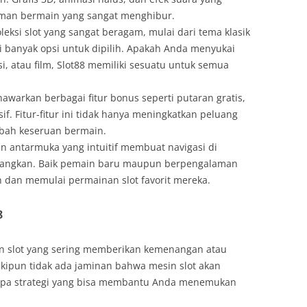
an bermain yang sangat menghibur.
eksi slot yang sangat beragam, mulai dari tema klasik
 banyak opsi untuk dipilih. Apakah Anda menyukai
i, atau film, Slot88 memiliki sesuatu untuk semua
awarkan berbagai fitur bonus seperti putaran gratis,
f. Fitur-fitur ini tidak hanya meningkatkan peluang
bah keseruan bermain.
n antarmuka yang intuitif membuat navigasi di
nangkan. Baik pemain baru maupun berpengalaman
dan memulai permainan slot favorit mereka.
8
sin slot yang sering memberikan kemenangan atau
kipun tidak ada jaminan bahwa mesin slot akan
apa strategi yang bisa membantu Anda menemukan