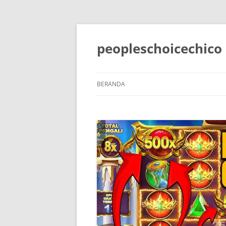
peopleschoicechico
BERANDA