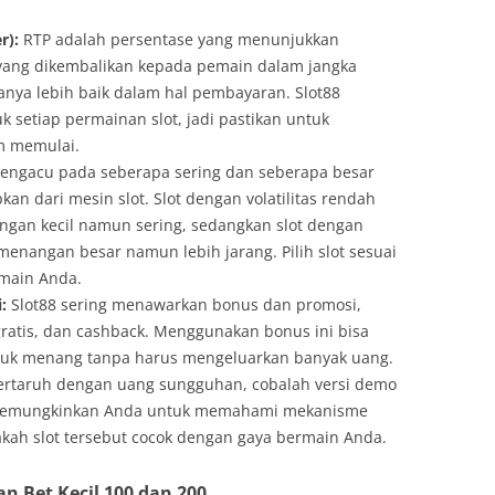
r):
RTP adalah persentase yang menunjukkan
yang dikembalikan kepada pemain dalam jangka
anya lebih baik dalam hal pembayaran. Slot88
 setiap permainan slot, jadi pastikan untuk
m memulai.
 mengacu pada seberapa sering dan seberapa besar
n dari mesin slot. Slot dengan volatilitas rendah
an kecil namun sering, sedangkan slot dengan
emenangan besar namun lebih jarang. Pilih slot sesuai
rmain Anda.
:
Slot88 sering menawarkan bonus dan promosi,
gratis, dan cashback. Menggunakan bonus ini bisa
uk menang tanpa harus mengeluarkan banyak uang.
rtaruh dengan uang sungguhan, cobalah versi demo
ni memungkinkan Anda untuk memahami mekanisme
ah slot tersebut cocok dengan gaya bermain Anda.
 Bet Kecil 100 dan 200