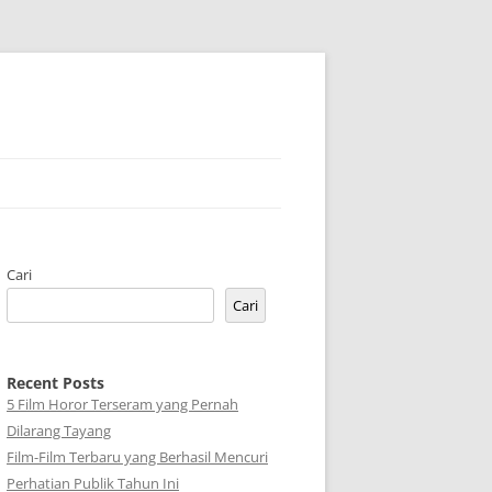
Cari
Cari
Recent Posts
5 Film Horor Terseram yang Pernah
Dilarang Tayang
Film-Film Terbaru yang Berhasil Mencuri
Perhatian Publik Tahun Ini