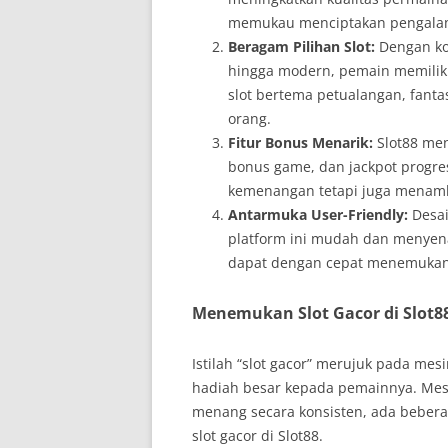
memukau menciptakan pengalam
Beragam Pilihan Slot:
Dengan kol
hingga modern, pemain memiliki
slot bertema petualangan, fantas
orang.
Fitur Bonus Menarik:
Slot88 men
bonus game, dan jackpot progresi
kemenangan tetapi juga menam
Antarmuka User-Friendly:
Desai
platform ini mudah dan menye
dapat dengan cepat menemukan 
Menemukan Slot Gacor di Slot8
Istilah “slot gacor” merujuk pada me
hadiah besar kepada pemainnya. Mes
menang secara konsisten, ada beber
slot gacor di Slot88.