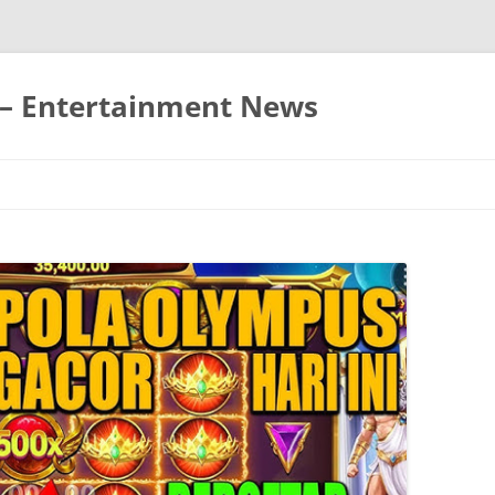
 – Entertainment News
Langsung
ke
isi