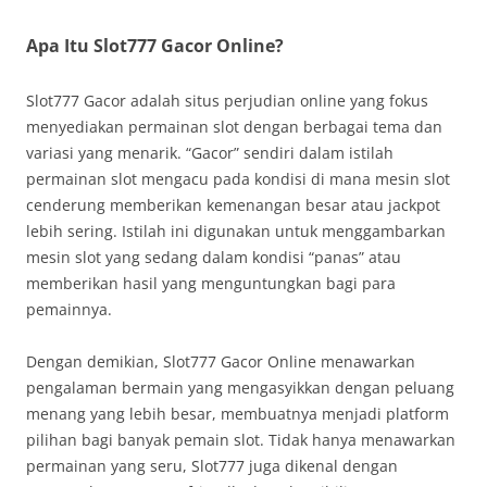
Apa Itu Slot777 Gacor Online?
Slot777 Gacor adalah situs perjudian online yang fokus
menyediakan permainan slot dengan berbagai tema dan
variasi yang menarik. “Gacor” sendiri dalam istilah
permainan slot mengacu pada kondisi di mana mesin slot
cenderung memberikan kemenangan besar atau jackpot
lebih sering. Istilah ini digunakan untuk menggambarkan
mesin slot yang sedang dalam kondisi “panas” atau
memberikan hasil yang menguntungkan bagi para
pemainnya.
Dengan demikian, Slot777 Gacor Online menawarkan
pengalaman bermain yang mengasyikkan dengan peluang
menang yang lebih besar, membuatnya menjadi platform
pilihan bagi banyak pemain slot. Tidak hanya menawarkan
permainan yang seru, Slot777 juga dikenal dengan