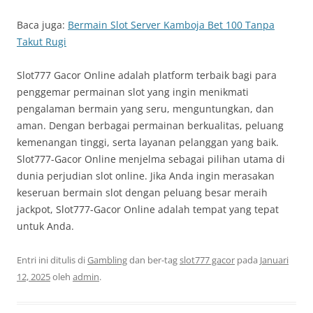
Baca juga:
Bermain Slot Server Kamboja Bet 100 Tanpa
Takut Rugi
Slot777 Gacor Online adalah platform terbaik bagi para
penggemar permainan slot yang ingin menikmati
pengalaman bermain yang seru, menguntungkan, dan
aman. Dengan berbagai permainan berkualitas, peluang
kemenangan tinggi, serta layanan pelanggan yang baik.
Slot777-Gacor Online menjelma sebagai pilihan utama di
dunia perjudian slot online. Jika Anda ingin merasakan
keseruan bermain slot dengan peluang besar meraih
jackpot, Slot777-Gacor Online adalah tempat yang tepat
untuk Anda.
Entri ini ditulis di
Gambling
dan ber-tag
slot777 gacor
pada
Januari
12, 2025
oleh
admin
.