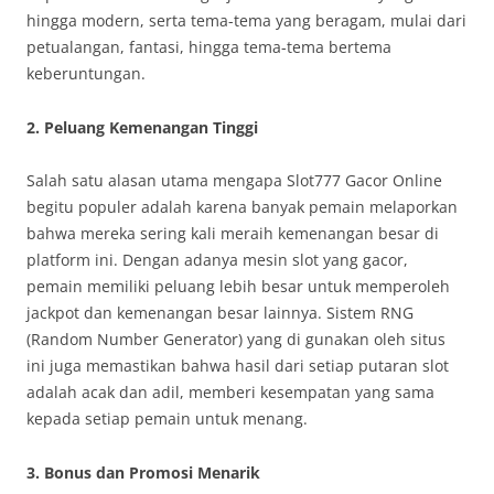
hingga modern, serta tema-tema yang beragam, mulai dari
petualangan, fantasi, hingga tema-tema bertema
keberuntungan.
2.
Peluang Kemenangan Tinggi
Salah satu alasan utama mengapa Slot777 Gacor Online
begitu populer adalah karena banyak pemain melaporkan
bahwa mereka sering kali meraih kemenangan besar di
platform ini. Dengan adanya mesin slot yang gacor,
pemain memiliki peluang lebih besar untuk memperoleh
jackpot dan kemenangan besar lainnya. Sistem RNG
(Random Number Generator) yang di gunakan oleh situs
ini juga memastikan bahwa hasil dari setiap putaran slot
adalah acak dan adil, memberi kesempatan yang sama
kepada setiap pemain untuk menang.
3.
Bonus dan Promosi Menarik