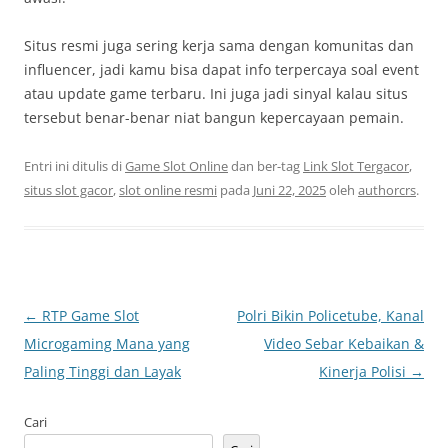
Situs resmi juga sering kerja sama dengan komunitas dan
influencer, jadi kamu bisa dapat info terpercaya soal event
atau update game terbaru. Ini juga jadi sinyal kalau situs
tersebut benar-benar niat bangun kepercayaan pemain.
Entri ini ditulis di
Game Slot Online
dan ber-tag
Link Slot Tergacor
,
situs slot gacor
,
slot online resmi
pada
Juni 22, 2025
oleh
authorcrs
.
Navigasi
←
RTP Game Slot
Polri Bikin Policetube, Kanal
Tulisan
Microgaming Mana yang
Video Sebar Kebaikan &
Paling Tinggi dan Layak
Kinerja Polisi
→
Cari