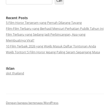
Cari
Recent Posts
5 Film Horor Terseram yang Pernah Dilarang Tayang
Film-Film Terbaru yang Berhasil Mencuri Perhatian Publik Tahun Ini
Film Terbaru yang Sedang Jadi Perbincangan, Apa yang
Membuatnya Viral?
10 Film Terbaik 2026 yang Wajib Masuk Daftar Tontonan Anda
Wajib Tonton! 5 Film Horor Jepang Paling Seram Sepanjang Masa
Iklan
slot thailand
Dengan bangga bertenaga WordPress