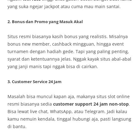
yang suka ngejar jackpot atau cuma mau main santai.
2. Bonus dan Promo yang Masuk Akal
Situs resmi biasanya kasih bonus yang realistis. Misalnya
bonus new member, cashback mingguan, hingga event
turnamen dengan hadiah gede. Tapi yang paling penting,
syarat dan ketentuannya jelas. Nggak kayak situs abal-abal
yang janji manis tapi nggak bisa di cairkan.
3. Customer Service 24 Jam
Masalah bisa muncul kapan aja, makanya situs slot online
resmi biasanya sedia
customer support 24 jam non-stop
.
Bisa lewat live chat, WhatsApp, atau Telegram. Jadi kalau
kamu nemuin kendala, tinggal hubungi aja, pasti langsung
di bantu.