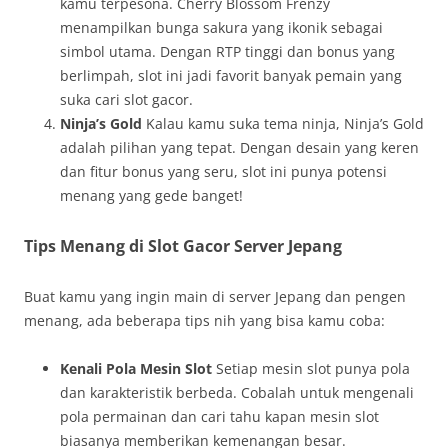
kamu terpesona. Cherry Blossom Frenzy
menampilkan bunga sakura yang ikonik sebagai
simbol utama. Dengan RTP tinggi dan bonus yang
berlimpah, slot ini jadi favorit banyak pemain yang
suka cari slot gacor.
Ninja’s Gold
Kalau kamu suka tema ninja, Ninja’s Gold
adalah pilihan yang tepat. Dengan desain yang keren
dan fitur bonus yang seru, slot ini punya potensi
menang yang gede banget!
Tips Menang di Slot Gacor Server Jepang
Buat kamu yang ingin main di server Jepang dan pengen
menang, ada beberapa tips nih yang bisa kamu coba:
Kenali Pola Mesin Slot
Setiap mesin slot punya pola
dan karakteristik berbeda. Cobalah untuk mengenali
pola permainan dan cari tahu kapan mesin slot
biasanya memberikan kemenangan besar.