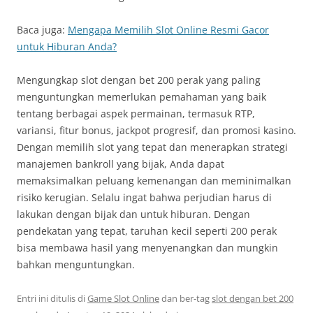
Baca juga:
Mengapa Memilih Slot Online Resmi Gacor
untuk Hiburan Anda?
Mengungkap slot dengan bet 200 perak yang paling
menguntungkan memerlukan pemahaman yang baik
tentang berbagai aspek permainan, termasuk RTP,
variansi, fitur bonus, jackpot progresif, dan promosi kasino.
Dengan memilih slot yang tepat dan menerapkan strategi
manajemen bankroll yang bijak, Anda dapat
memaksimalkan peluang kemenangan dan meminimalkan
risiko kerugian. Selalu ingat bahwa perjudian harus di
lakukan dengan bijak dan untuk hiburan. Dengan
pendekatan yang tepat, taruhan kecil seperti 200 perak
bisa membawa hasil yang menyenangkan dan mungkin
bahkan menguntungkan.
Entri ini ditulis di
Game Slot Online
dan ber-tag
slot dengan bet 200