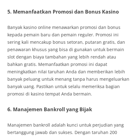
5. Memanfaatkan Promosi dan Bonus Kasino
Banyak kasino online menawarkan promosi dan bonus
kepada pemain baru dan pemain reguler. Promosi ini
sering kali mencakup bonus setoran, putaran gratis, dan
penawaran khusus yang bisa di gunakan untuk bermain
slot dengan biaya tambahan yang lebih rendah atau
bahkan gratis. Memanfaatkan promosi ini dapat
meningkatkan nilai taruhan Anda dan memberikan lebih
banyak peluang untuk menang tanpa harus mengeluarkan
banyak uang. Pastikan untuk selalu memeriksa bagian
promosi di kasino tempat Anda bermain.
6. Manajemen Bankroll yang Bijak
Manajemen bankroll adalah kunci untuk perjudian yang
bertanggung jawab dan sukses. Dengan taruhan 200