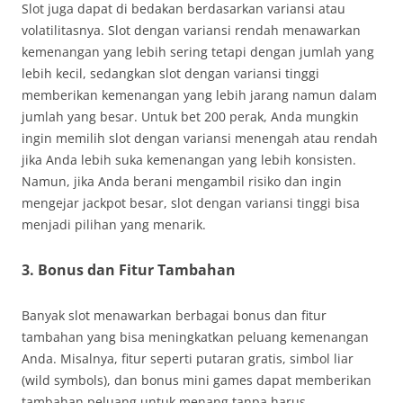
Slot juga dapat di bedakan berdasarkan variansi atau
volatilitasnya. Slot dengan variansi rendah menawarkan
kemenangan yang lebih sering tetapi dengan jumlah yang
lebih kecil, sedangkan slot dengan variansi tinggi
memberikan kemenangan yang lebih jarang namun dalam
jumlah yang besar. Untuk bet 200 perak, Anda mungkin
ingin memilih slot dengan variansi menengah atau rendah
jika Anda lebih suka kemenangan yang lebih konsisten.
Namun, jika Anda berani mengambil risiko dan ingin
mengejar jackpot besar, slot dengan variansi tinggi bisa
menjadi pilihan yang menarik.
3. Bonus dan Fitur Tambahan
Banyak slot menawarkan berbagai bonus dan fitur
tambahan yang bisa meningkatkan peluang kemenangan
Anda. Misalnya, fitur seperti putaran gratis, simbol liar
(wild symbols), dan bonus mini games dapat memberikan
tambahan peluang untuk menang tanpa harus