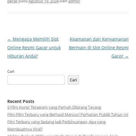
perak
pada
Agustus 19, 2024
oleh
admin
.
Navigasi
←
Mengapa Memilih Slot
Keamanan dan Kenyamanan
Tulisan
Online Resmi Gacor untuk
Bermain di Slot Online Resmi
Hiburan Anda?
Gacor
→
Cari
Cari
Recent Posts
5 Film Horor Terseram yang Pernah Dilarang Tayang
Film-Film Terbaru yang Berhasil Mencuri Perhatian Publik Tahun Ini
Film Terbaru yang Sedang Jadi Perbincangan, Apa yang
Membuatnya Viral?