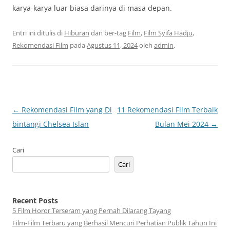
karya-karya luar biasa darinya di masa depan.
Entri ini ditulis di
Hiburan
dan ber-tag
Film
,
Film Syifa Hadju
,
Rekomendasi Film
pada
Agustus 11, 2024
oleh
admin
.
Navigasi
←
Rekomendasi Film yang Di
11 Rekomendasi Film Terbaik
Tulisan
bintangi Chelsea Islan
Bulan Mei 2024
→
Cari
Cari
Recent Posts
5 Film Horor Terseram yang Pernah Dilarang Tayang
Film-Film Terbaru yang Berhasil Mencuri Perhatian Publik Tahun Ini