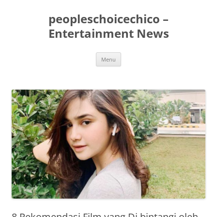
peopleschoicechico –
Entertainment News
Langsung
Menu
ke
isi
8 Rekomendasi Film yang Di bintangi oleh